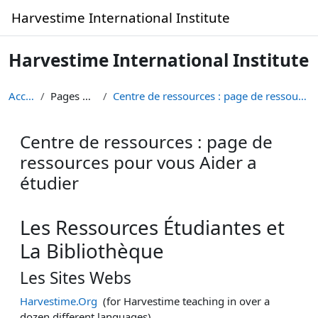
Passer au contenu principal
Harvestime International Institute
Harvestime International Institute
Accueil
Pages du site
Centre de ressources : page de ressources pour vou...
Centre de ressources : page de
ressources pour vous Aider a
étudier
Conditions d’achèvement
Les
Ressources Étudiantes et
La Bibliothèque
Les Sites Webs
Harvestime.Org
(for Harvestime teaching in over a
dozen different languages)